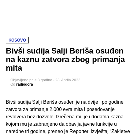
KOSOVO
Bivši sudija Salji Beriša osuđen
na kaznu zatvora zbog primanja
mita
Objavljeno
prije 3 godine
-
28. Aprila 2023.
Od
radiogora
Bivši sudija Salji Beriša osuđen je na dvije i po godine
zatvora za primanje 2.000 evra mita i posedovanje
revolvera bez dozvole. Izrečena mu je i dodatna kazna
kojom mu je zabranjeno da obavlja javne funkcije u
naredne tri godine, preneo je Reporteri izvještaj “Zakletve