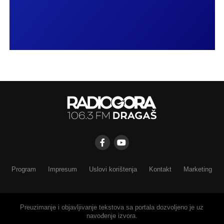
Program
Impresum
Uslovi korištenja
Kontakt
Marketing
Preuzimanje i objavljivanje tekstova sa portala dozvoljeno je uz
navođenje izvora.