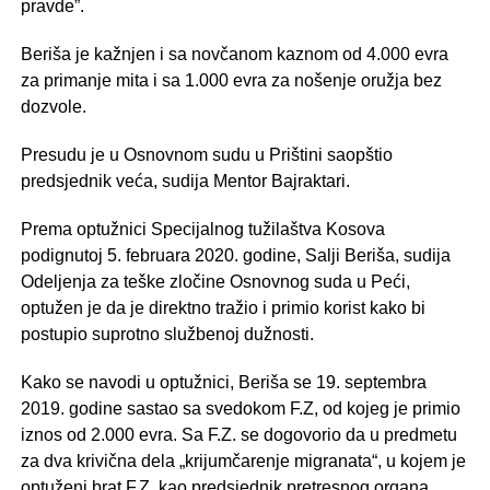
pravde”.
Beriša je kažnjen i sa novčanom kaznom od 4.000 evra
za primanje mita i sa 1.000 evra za nošenje oružja bez
dozvole.
Presudu je u Osnovnom sudu u Prištini saopštio
predsjednik veća, sudija Mentor Bajraktari.
Prema optužnici Specijalnog tužilaštva Kosova
podignutoj 5. februara 2020. godine, Salji Beriša, sudija
Odeljenja za teške zločine Osnovnog suda u Peći,
optužen je da je direktno tražio i primio korist kako bi
postupio suprotno službenoj dužnosti.
Kako se navodi u optužnici, Beriša se 19. septembra
2019. godine sastao sa svedokom F.Z, od kojeg je primio
iznos od 2.000 evra. Sa F.Z. se dogovorio da u predmetu
za dva krivična dela „krijumčarenje migranata“, u kojem je
optuženi brat F.Z, kao predsjednik pretresnog organa