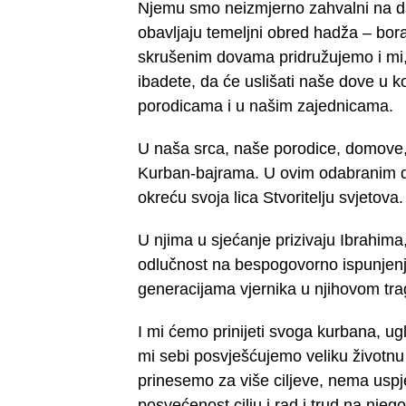
Njemu smo neizmjerno zahvalni na da
obavljaju temeljni obred hadža – bora
skrušenim dovama pridružujemo i mi, 
ibadete, da će uslišati naše dove u 
porodicama i u našim zajednicama.
U naša srca, naše porodice, domove, a
Kurban-bajrama. U ovim odabranim da
okreću svoja lica Stvoritelju svjetova.
U njima u sjećanje prizivaju Ibrahima,
odlučnost na bespogovorno ispunjenje
generacijama vjernika u njihovom tr
I mi ćemo prinijeti svoga kurbana, ug
mi sebi posvješćujemo veliku životnu 
prinesemo za više ciljeve, nema uspje
posvećenost cilju i rad i trud na nje