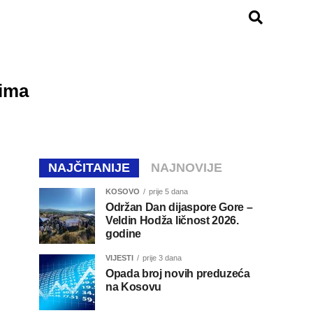
gima
NAJČITANIJE
NAJNOVIJE
KOSOVO
prije 5 dana
Održan Dan dijaspore Gore –
Veldin Hodža ličnost 2026.
godine
VIJESTI
prije 3 dana
Opada broj novih preduzeća
na Kosovu