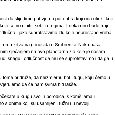
da slijedimo put vjere i put dobra koji ona utire i koji
je ćemo činiti i sebi i drugima. I neka ono bude trajni
odlučno i jako suprotstavimo zlu koje neprestano vreba.
prema žrtvama genocida u Srebrenici. Neka naša
lnim sjećanjem na ovo planetarno zlo koje je našem
udi snagu i odlučnost da mu se suprotstavimo i da ga u
 tome pridruže, da neizmjernu bol i tugu, koju ćemo u
 Vjerujemo da će nam svima biti lakše.
čekate u krugu svojih porodica, s komšijama i
o s onima koji su usamljeni, tužni i u nevolji.