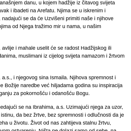
našnjem danu, u kojem hadžije iz čitavog svijeta
vak i ibadeti na Arefatu. Njima se u iskrenim i
nadajući se da će Uzvišeni primiti naše i njihove
kojima od Njega tražimo mir u nama, u našim
vlije i mahale uselit će se radost Hadžijskog ili
nima, muslimani iz cijelog svijeta namazom i žrtvom
 a.s., i njegovog sina Ismaila. Njihova spremnost i
 Božije naredbe već hiljadama godina su inspiracija
aganju za pokornošću i odanošću Bogu.
ledajući se na Ibrahima, a.s. Uzimajući njega za uzor,
istinu, da bez žrtve, bez spremnosti i odlučnosti da je
ha u životu. Život od nas zahtijeva stalnu žrtvu,
govom ostvarenju. Ništa ne dolazi samo od sebe, na