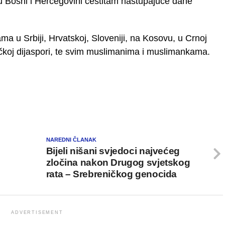
Bosni i Hercegovini čestitam nastupajuće dane
ma u Srbiji, Hrvatskoj, Sloveniji, na Kosovu, u Crnoj
ačkoj dijaspori, te svim muslimanima i muslimankama.
NAREDNI ČLANAK
Bijeli nišani svjedoci najvećeg
zločina nakon Drugog svjetskog
rata – Srebreničkog genocida
ADVERTISEMENT