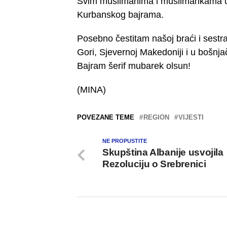
Svim muslimanima i muslimankama u 
Kurbanskog bajrama.
Posebno čestitam našoj braći i sestra
Gori, Sjevernoj Makedoniji i u bošnj
Bajram šerif mubarek olsun!
(MINA)
POVEZANE TEME
REGION
VIJESTI
NE PROPUSTITE
Skupština Albanije usvojila
Rezoluciju o Srebrenici