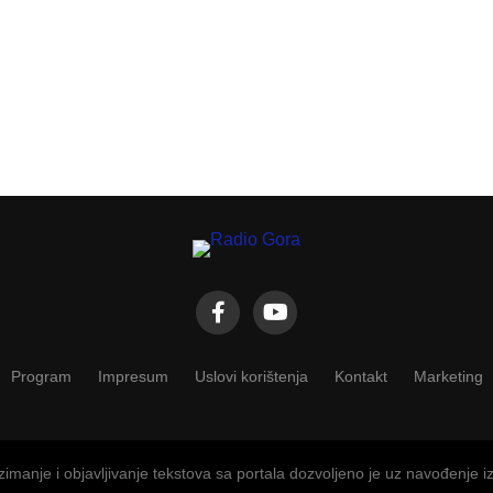
Program
Impresum
Uslovi korištenja
Kontakt
Marketing
imanje i objavljivanje tekstova sa portala dozvoljeno je uz navođenje i