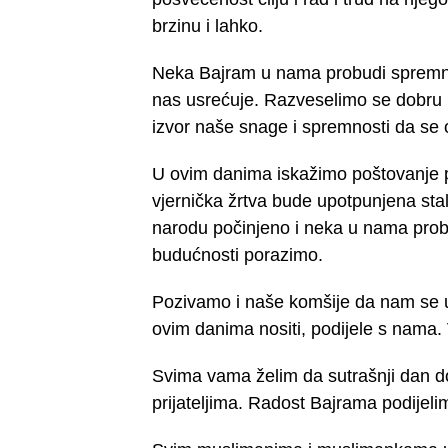
brzinu i lahko.
Neka Bajram u nama probudi spremnost 
nas usrećuje. Razveselimo se dobru ko
izvor naše snage i spremnosti da se 
U ovim danima iskažimo poštovanje 
vjernička žrtva bude upotpunjena sta
narodu počinjeno i neka u nama prob
budućnosti porazimo.
Pozivamo i naše komšije da nam se u
ovim danima nositi, podijele s nama.
Svima vama želim da sutrašnji dan do
prijateljima. Radost Bajrama podijelim